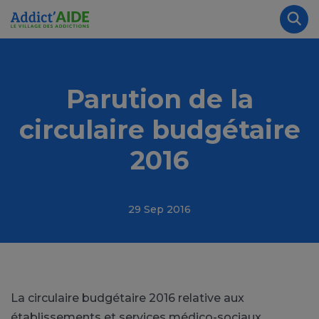
Aller au contenu principal
Panneau de gestion des cookies
Rec
Parution de la
circulaire budgétaire
2016
29 Sep 2016
La circulaire budgétaire 2016 relative aux
établissements et services médico-sociaux