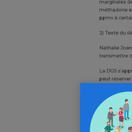
marginales de
méthadone et 
ppmv à certai
2) Texte du d
Nathalie Joan
transmettre d
La DGS s’appu
peut réserver
spécialistes q
cadre et cela
Un décret sur
de la DGS et 
administratio