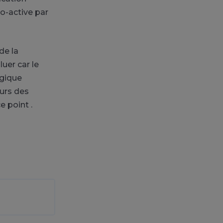
ro-active par
de la
uer car le
ogique
ours des
e point .