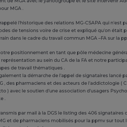
t de MGA avec le yahoogroupe et le site Intervenir Ad
 pour MGA .
 rappelé l’historique des relations MG-CSAPA qui n’est 
odes de tensions voire de crise et expliqué qu’on était 
rrain dans le cadre du travail commun MGA –FA sur la p
 notre positionnement en tant que pôle médecine généra
 représentation au sein du CA de la FA et notre particip
upes de travail thématiques .
également la démarche de l’appel de signataires lancé 
 , des pharmaciens et des acteurs de l’addictologie ( C
cto ) avec le soutien d’une association d’usagers Psycho-
e .
ansmis par mail à la DGS le listing des 406 signataires 
G et de pharmaciens mobilisés pour la ppmv sur tout le