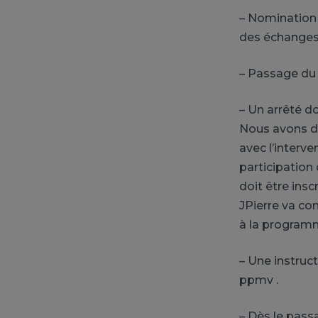
– Nomination 
des échanges 
– Passage du 
– Un arrêté d
Nous avons d
avec l’interv
participation
doit être ins
JPierre va co
à la programm
– Une instruc
ppmv .
– Dès le pass