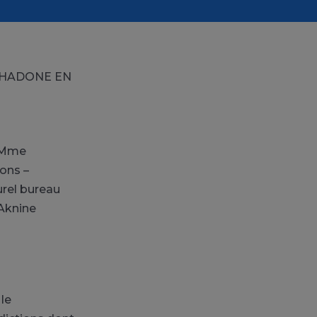
THADONE EN
– Mme
ons –
rel bureau
Aknine
 le