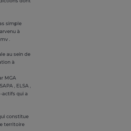
dictions dont
pas simple
parvenu à
pmv .
le au sein de
ation à
par MGA
SAPA , ELSA ,
actifs qui a
qui constitue
 territoire