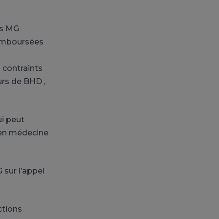
es MG
remboursées
 contraints
urs de BHD ,
i peut
e en médecine
 sur l’appel
ctions