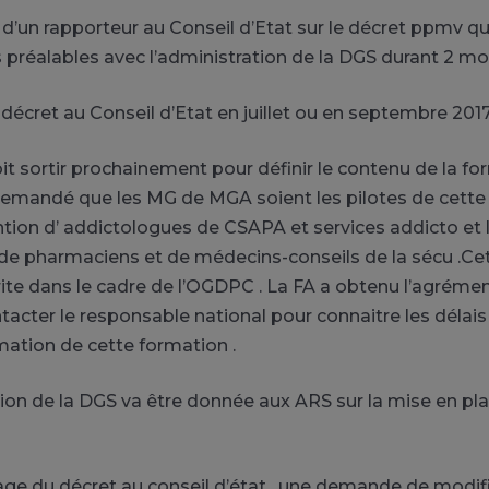
d’un rapporteur au Conseil d’Etat sur le décret ppmv qu
préalables avec l’administration de la DGS durant 2 moi
décret au Conseil d’Etat en juillet ou en septembre 2017
oit sortir prochainement pour définir le contenu de la f
emandé que les MG de MGA soient les pilotes de cette
ention d’ addictologues de CSAPA et services addicto et 
 de pharmaciens et de médecins-conseils de la sécu .Ce
crite dans le cadre de l’OGDPC . La FA a obtenu l’agrém
ntacter le responsable national pour connaitre les délai
ation de cette formation .
tion de la DGS va être donnée aux ARS sur la mise en pla
age du décret au conseil d’état , une demande de modif