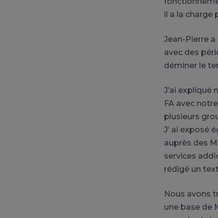
fonctionnemen
il a la charge
Jean-Pierre a
avec des péri
déminer le te
J’ai expliqué
FA avec notre
plusieurs gro
J’ ai exposé 
auprès des MG
services addi
rédigé un text
Nous avons tr
une base de M