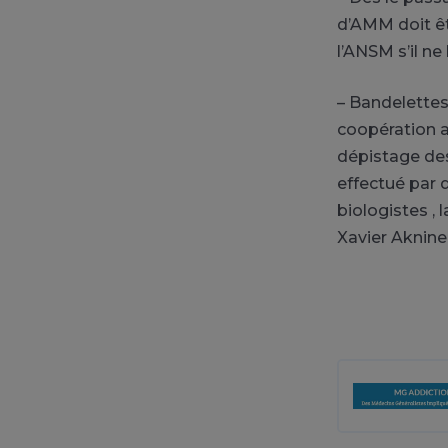
d’AMM doit êtr
l’ANSM s’il ne
– Bandelettes 
coopération av
dépistage des
effectué par d
biologistes ,
Xavier Aknin