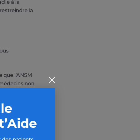
ile à la
restreindre la
nous
le que l’ANSM
s médecins non
trer dans ce
re .
 le
r les services
t’Aide
les 2
 8 jours .
 des patients