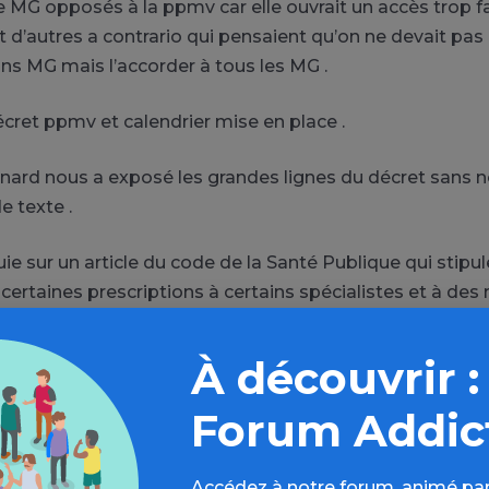
 MG opposés à la ppmv car elle ouvrait un accès trop fac
d’autres a contrario qui pensaient qu’on ne devait pas 
ns MG mais l’accorder à tous les MG .
écret ppmv et calendrier mise en place .
nard nous a exposé les grandes lignes du décret sans 
e texte .
ie sur un article du code de la Santé Publique qui stipu
 certaines prescriptions à certains spécialistes et à de
ui ont des qualifications particulières : la ppmv peut en
 peut être valable pour d’autres médicaments si nécessai
À découvrir :
 la ppmv devant passer en conseil d’état a été rédigé pa
Forum Addic
de de la DGOS ayant nécessité de longs délais pour que 
ns se mettent d’accord . Un consensus a été obtenu il y a
Accédez à notre forum, animé par