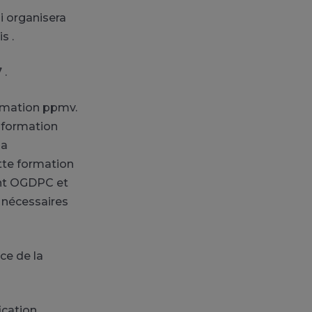
i organisera
s .
 .
ormation ppmv.
 formation
la
tte formation
ent OGDPC et
s nécessaires
ce de la
ication