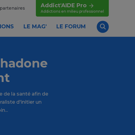
Addict'AIDE Pro
partenaires
Addictions en milieu professionnel
IONS
LE MAG'
LE FORUM
Recherche
éthadone
nt
 de la santé afin de
liste d'initier un
n...