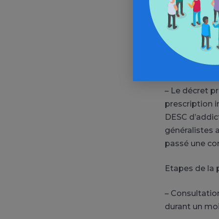
La DGS va adr
santé , qui do
– Un projet 
ppmv ont été f
– Le décret p
prescription 
DESC d’addict
généralistes 
passé une con
Etapes de la 
– Consultatio
durant un mois