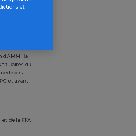
dictions et
stre de la
formation
n d’AMM , la
titulaires du
s médecins
DPC et ayant
 et de la FFA