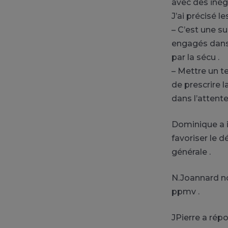
avec des inéga
J’ai précisé 
– C’est une s
engagés dans 
par la sécu .
– Mettre un t
de prescrire 
dans l’attent
Dominique a i
favoriser le 
générale .
N.Joannard no
ppmv .
JPierre a répo