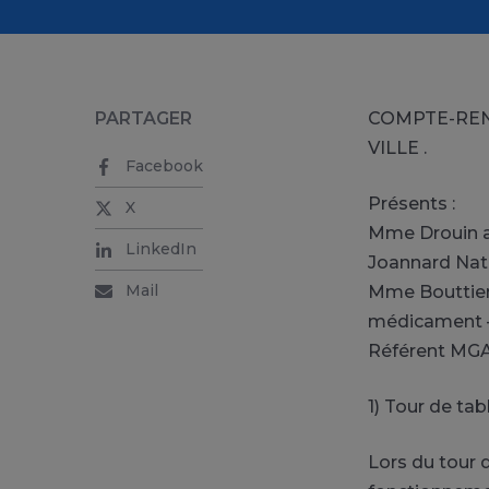
PARTAGER
COMPTE-REN
VILLE .
Facebook
Présents :
X
Mme Drouin a
LinkedIn
Joannard Nath
Mail
Mme Bouttier
médicament –
Référent MGA 
1) Tour de ta
Lors du tour 