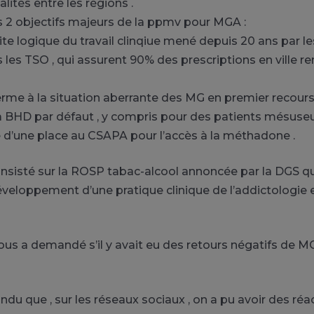
lités entre les régions .
les 2 objectifs majeurs de la ppmv pour MGA :
uite logique du travail clinqiue mené depuis 20 ans par l
les TSO , qui assurent 90% des prescriptions en ville 
erme à la situation aberrante des MG en premier recours
la BHD par défaut , y compris pour des patients mésuse
e d’une place au CSAPA pour l’accès à la méthadone .
nsisté sur la ROSP tabac-alcool annoncée par la DGS qu
développement d’une pratique clinique de l’addictologi
us a demandé s’il y avait eu des retours négatifs de MG
ndu que , sur les réseaux sociaux , on a pu avoir des réa