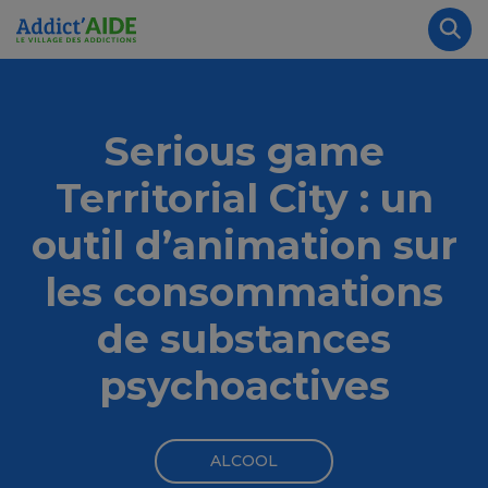
Aller au contenu principal
Panneau de gestion des cookies
Rec
Serious game
Territorial City : un
outil d’animation sur
les consommations
de substances
psychoactives
ALCOOL