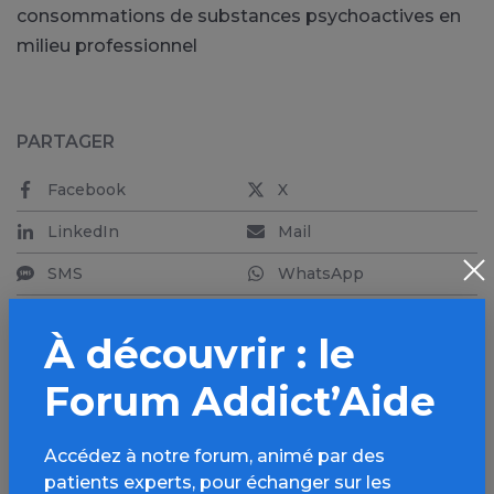
consommations de substances psychoactives en
milieu professionnel
PARTAGER
Facebook
X
LinkedIn
Mail
SMS
WhatsApp
À découvrir : le
Forum Addict’Aide
Aller plus loin sur
l’espace Alcool
Accédez à notre forum, animé par des
patients experts, pour échanger sur les