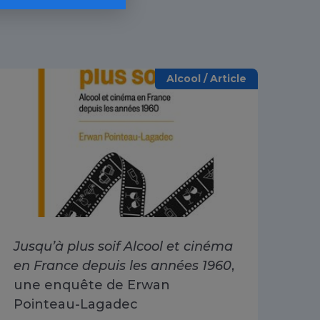
Alcool / Article
Jusqu’à plus soif Alcool et cinéma
Alc
en France depuis les années 1960
,
dri
une enquête de Erwan
Go
Pointeau-Lagadec
ad