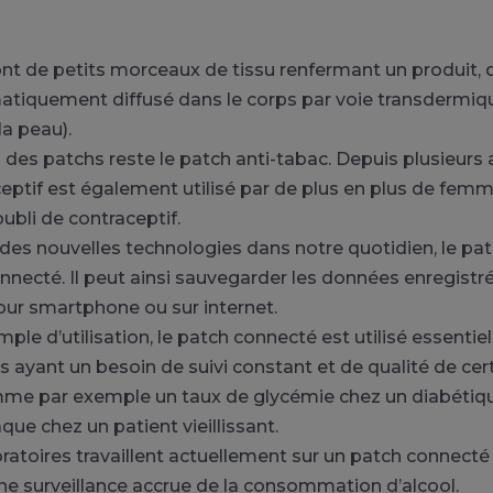
nt de petits morceaux de tissu renfermant un produit, qu
iquement diffusé dans le corps par voie transdermique
la peau).
 des patchs reste le patch anti-tabac. Depuis plusieurs 
eptif est également utilisé par de plus en plus de femm
ubli de contraceptif.
e des nouvelles technologies dans notre quotidien, le pa
necté. Il peut ainsi sauvegarder les données enregistr
our smartphone ou sur internet.
mple d’utilisation, le patch connecté est utilisé essenti
 ayant un besoin de suivi constant et de qualité de cer
me par exemple un taux de glycémie chez un diabétiq
ue chez un patient vieillissant.
oratoires travaillent actuellement sur un patch connecté
ne surveillance accrue de la consommation d’alcool.