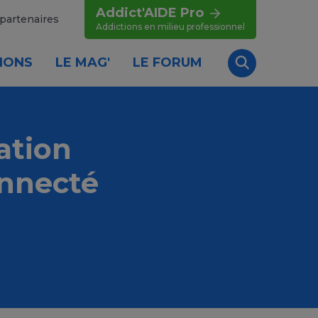
Addict'AIDE Pro
partenaires
Addictions en milieu professionnel
IONS
LE MAG'
LE FORUM
Recherche
ation
onnecté