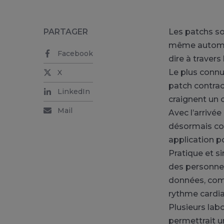
PARTAGER
Les patchs so
même automat
Facebook
dire à travers 
Le plus connu
X
patch contrac
LinkedIn
craignent un o
Mail
Avec l’arrivé
désormais con
application p
Pratique et si
des personnes
données, com
rythme cardiaq
Plusieurs lab
permettrait u