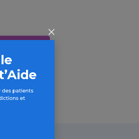
 le
AQ,
t’Aide
 des patients
dictions et