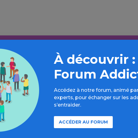
Aller plus loin sur l’espace Alcool
À découvrir :
formations, parcours d’évaluations, bonnes pratiques, F
annuaires, ressources, actualités...
Forum Addic
Découvrir
Accédez à notre forum, animé par
experts, pour échanger sur les ad
s’entraider.
ACCÉDER AU FORUM