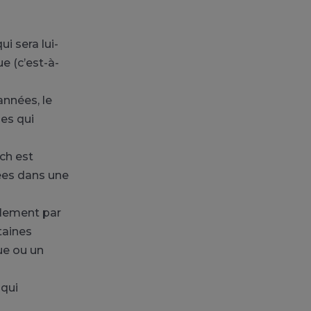
i sera lui-
 (c’est-à-
années, le
es qui
tch est
ées dans une
ellement par
taines
ue ou un
 qui