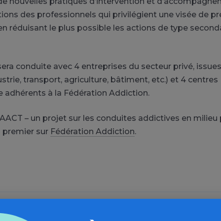
de nouvelles pratiques d’intervention et d’accompagne
ions des professionnels qui privilégient une visée de pr
en réduisant le plus possible les actions de type second
era conduite avec 4 entreprises du secteur privé, issue
strie, transport, agriculture, bâtiment, etc.) et 4 centres
e adhérents à la Fédération Addiction.
RAACT – un projet sur les conduites addictives en milieu
 premier sur
Fédération Addiction
.
Source de l'article : Fédération Addiction
» en savoir plus