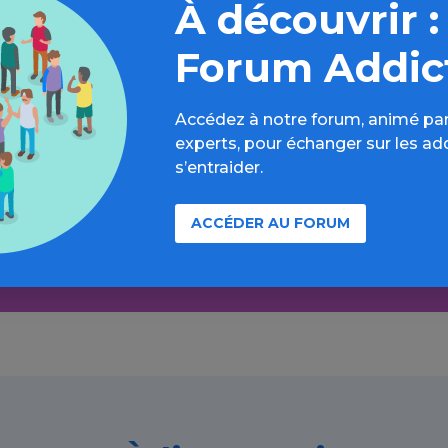
À découvrir :
Forum Addic
Accédez à notre forum, animé par
lus loin sur l’espace Toutes les ad
experts, pour échanger sur les ad
s’entraider.
formations, parcours d’évaluations, bonnes pratiques, F
annuaires, ressources, actualités...
ACCÉDER AU FORUM
Découvrir