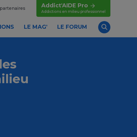
Addict'AIDE Pro
partenaires
Addictions en milieu professionnel
IONS
LE MAG'
LE FORUM
Recherche
les
ilieu