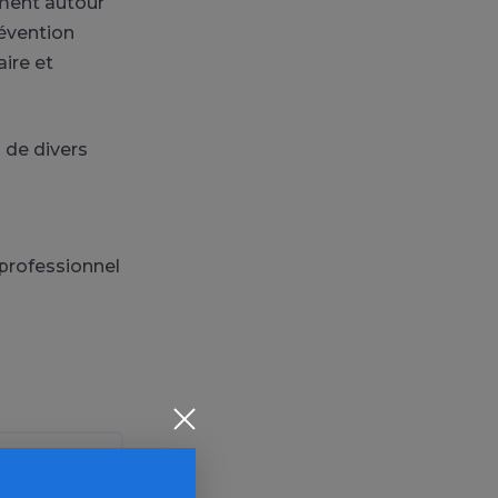
ment autour
évention
aire et
s de divers
 professionnel