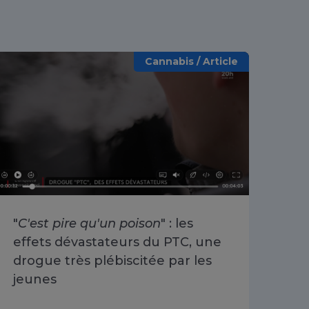
Cannabis / Article
"
C'est pire qu'un poison
" : les
«
O
effets dévastateurs du PTC, une
se 
drogue très plébiscitée par les
Cha
jeunes
du 