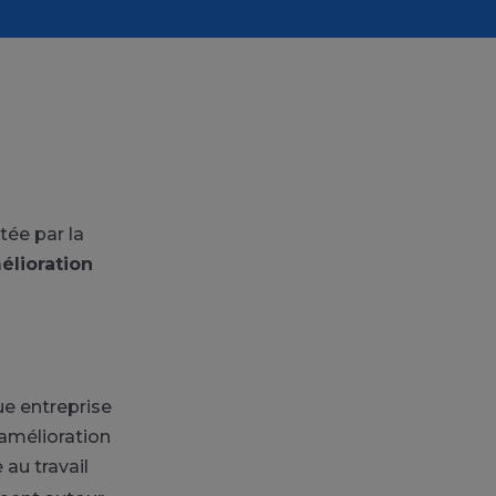
ée par la
élioration
ue entreprise
amélioration
 au travail