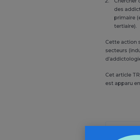
Chercher 
des addict
primaire (
tertiaire).
Cette action s
secteurs (indu
d’addictologi
Cet article T
est apparu en