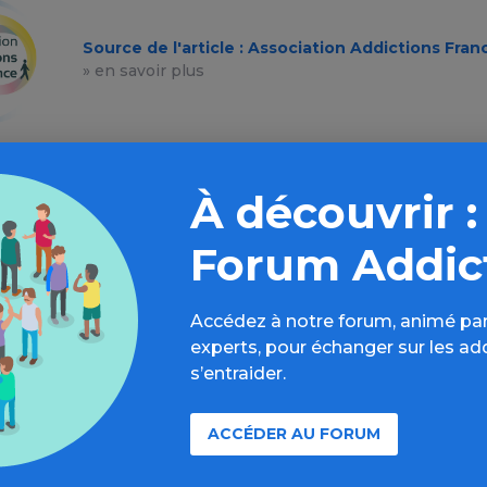
Source de l'article : Association Addictions Fran
» en savoir plus
À découvrir :
Forum Addic
Accédez à notre forum, animé par
experts, pour échanger sur les ad
s’entraider.
À lire aussi
ACCÉDER AU FORUM
Toutes les addictions / Article