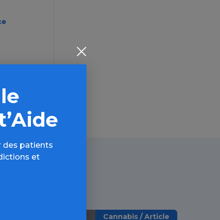
ce
 le
t’Aide
 des patients
dictions et
Cannabis / Article