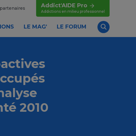
Addict'AIDE Pro
partenaires
Addictions en milieu professionnel
IONS
LE MAG'
LE FORUM
Recherche
actives
occupés
nalyse
nté 2010