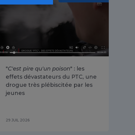
"
C'est pire qu'un poison
" : les
«
O
effets dévastateurs du PTC, une
se 
drogue très plébiscitée par les
Cha
jeunes
du 
29 JUIL 2026
29 J