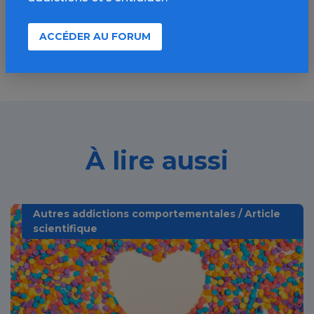
Découvrir
ACCÉDER AU FORUM
À lire aussi
Autres addictions comportementales / Article
scientifique