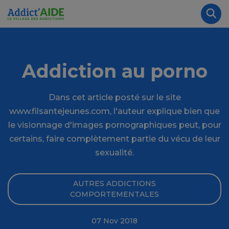
Aller au contenu principal
Panneau de gestion des cookies
Rec
Addiction au porno
Dans cet article posté sur le site
www.filsantejeunes.com, l'auteur explique bien que
le visionnage d'images pornographiques peut, pour
certains, faire complètement partie du vécu de leur
sexualité.
AUTRES ADDICTIONS
COMPORTEMENTALES
07 Nov 2018