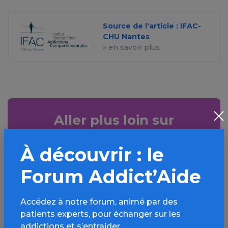
Source de l'article : IFAC-
CHU Nantes
» en savoir plus
Aller plus loin sur
l’espace Autres
À découvrir : le
addictions
comportementales
Forum Addict’Aide
Informations, parcours d’évaluations,
Accédez à notre forum, animé par des
bonnes pratiques, FAQ, annuaires,
patients experts, pour échanger sur les
ressources, actualités...
addictions et s’entraider.