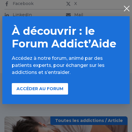
Facebook
X
LinkedIn
Mail
SMS
WhatsApp
À découvrir : le
Forum Addict’Aide
Accédez à notre forum, animé par des
patients experts, pour échanger sur les
addictions et s’entraider.
ACCÉDER AU FORUM
À lire aussi
Toutes les addictions / Article