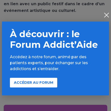
en lien avec un public festif dans le cadre d’un
événement artistique ou culturel.
À découvrir : le
Forum Addict’Aide
PARTAGER
Accédez à notre forum, animé par des
Facebook
X
patients experts, pour échanger sur les
addictions et s’entraider.
LinkedIn
Mail
SMS
WhatsApp
ACCÉDER AU FORUM