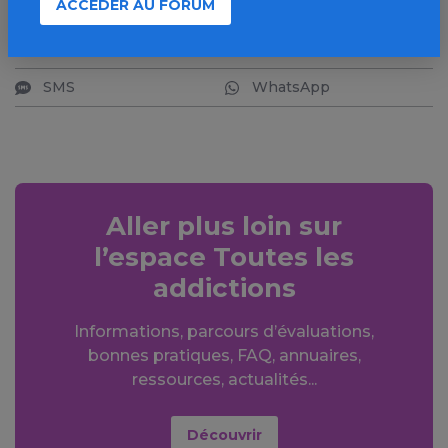
ACCÉDER AU FORUM
Facebook
X
LinkedIn
Mail
SMS
WhatsApp
Aller plus loin sur
l’espace Toutes les
addictions
Informations, parcours d’évaluations,
bonnes pratiques, FAQ, annuaires,
ressources, actualités...
Découvrir