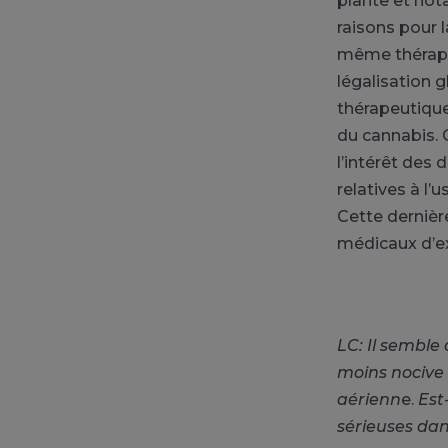
plante et not
raisons pour 
même thérapeu
légalisation 
thérapeutique 
du cannabis. 
l’intérêt des 
relatives à l’
Cette dernièr
médicaux d’ex
LC: Il semble
moins nocive
aérienn
e.
Est
sérieuses dan