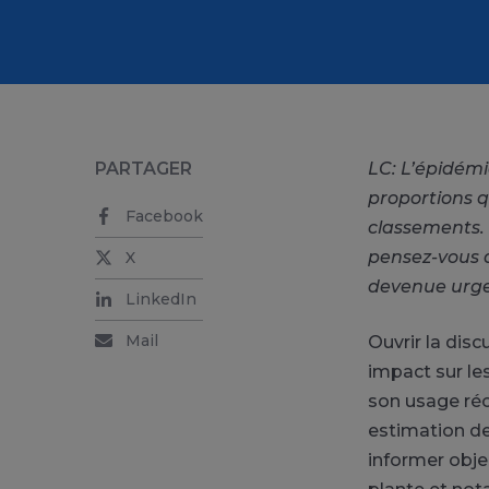
PARTAGER
LC: L’épidém
proportions q
Facebook
classements.
pensez-vous q
X
devenue urge
LinkedIn
Mail
Ouvrir la dis
impact sur le
son usage réc
estimation des
informer objec