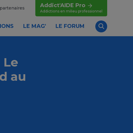
Addict'AIDE Pro
partenaires
Addictions en milieu professionnel
IONS
LE MAG'
LE FORUM
Recherche
 Le
d au