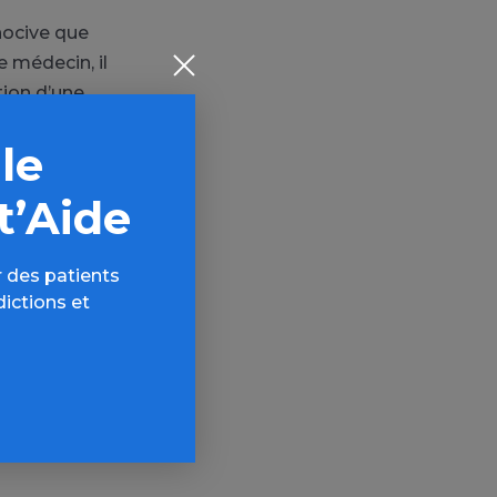
nocive que
e médecin, il
tion d’une
er du fait
 le
e prédilection
ues secondes
t’Aide
as toujours de
 prises dans la
 de référence
 des patients
r laquelle
dictions et
aitements
r usage que la