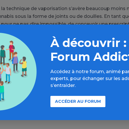
 la technique de vaporisation s’avère beaucoup moins 
nabis sous la forme de joints ou de douilles. En tant qu
e, pour ne pas dire impossible, de concevoir une prescrip
isée thérapeutique sous forme de cigarette (joint) à fum
À découvrir :
és à la combustion. La voie inhalée est surtout la voie d
rption très rapide et un passage au cerveau en quelq
Forum Addic
qu’une voie intraveineuse). Néanmoins cela ne permet p
a quantité suffisante ce qui oblige ainsi la répétition des
i cela n’en fait pas forcément une voie d’administration
Accédez à notre forum, animé par
 des symptômes permanents d’une maladie chronique pou
experts, pour échanger sur les ad
s’entraider.
rivilégier un traitement de fond et en si besoin des tr
es ponctuels à effet rapide. C’est donc dans ce dernie
ACCÉDER AU FORUM
’extraits de cannabis pourrait avoir toute sa place.