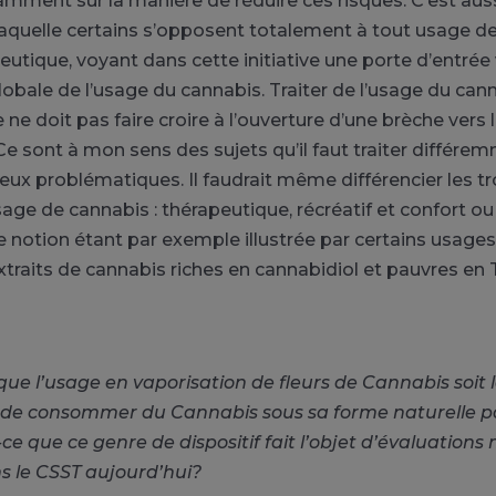
amment sur la manière de réduire ces risques. C’est aus
laquelle certains s’opposent totalement à tout usage d
tique, voyant dans cette initiative une porte d’entrée 
globale de l’usage du cannabis. Traiter de l’usage du can
ne doit pas faire croire à l’ouverture d’une brèche vers l
Ce sont à mon sens des sujets qu’il faut traiter différ
deux problématiques. Il faudrait même différencier les t
usage de cannabis : thérapeutique, récréatif et confort ou
e notion étant par exemple illustrée par certains usage
traits de cannabis riches en cannabidiol et pauvres en
 que l’usage en vaporisation de fleurs de Cannabis soit 
 de consommer du Cannabis sous sa forme naturelle pa
-ce que ce genre de dispositif fait l’objet d’évaluations
s le CSST aujourd’hui?