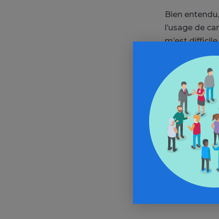
Bien entendu,
l’usage de can
m’est difficil
substance à v
des risques li
pour une abso
(plus rapide 
faire passer l
journée. Auss
pour traiter
nous devons p
complémentair
vaporisation d