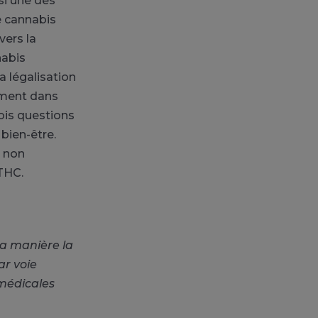
si une des
e cannabis
vers la
nabis
a légalisation
emment dans
rois questions
 bien-être.
s non
 THC.
la manière la
r voie
 médicales