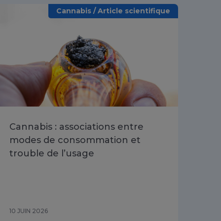
Cannabis / Article scientifique
Cannabis : associations entre
Évo
modes de consommation et
lié
trouble de l’usage
ado
du
20
10 JUIN 2026
26 M