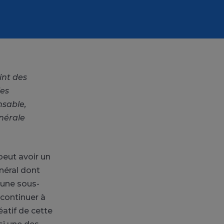
int des
les
nsable,
nérale
peut avoir un
néral dont
’une sous-
 continuer à
éatif de cette