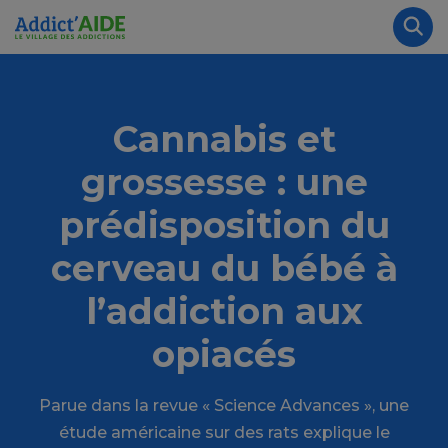
Aller au contenu principal
Panneau de gestion des cookies
Rec
Cannabis et
grossesse : une
prédisposition du
cerveau du bébé à
l’addiction aux
opiacés
Parue dans la revue « Science Advances », une
étude américaine sur des rats explique le