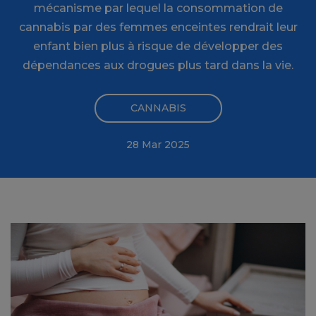
mécanisme par lequel la consommation de
cannabis par des femmes enceintes rendrait leur
enfant bien plus à risque de développer des
dépendances aux drogues plus tard dans la vie.
CANNABIS
28 Mar 2025