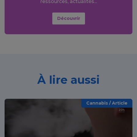
ressources, actualités...
Découvrir
À lire aussi
Cannabis / Article