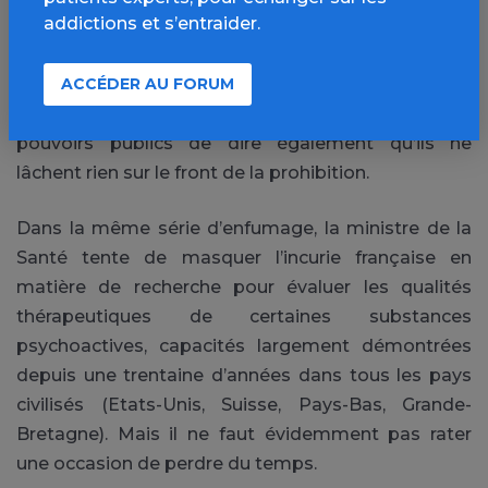
addictions et s’entraider.
Le tour est bien joué : la confusion des termes
laisse croire que les lignes bougent. Le coffee-shop
à la française serait l’équivalent d’un caviste qui ne
ACCÉDER AU FORUM
vendrait que du Champomy. Mais cela permet aux
pouvoirs publics de dire également qu’ils ne
lâchent rien sur le front de la prohibition.
Dans la même série d’enfumage, la ministre de la
Santé tente de masquer l’incurie française en
matière de recherche pour évaluer les qualités
thérapeutiques de certaines substances
psychoactives, capacités largement démontrées
depuis une trentaine d’années dans tous les pays
civilisés (Etats-Unis, Suisse, Pays-Bas, Grande-
Bretagne). Mais il ne faut évidemment pas rater
une occasion de perdre du temps.