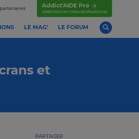
Addict'AIDE Pro
partenaires
Addictions en milieu professionnel
IONS
LE MAG'
LE FORUM
Recherche
crans et
PARTAGER