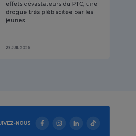
effets dévastateurs du PTC, une
se 
drogue très plébiscitée par les
Cha
jeunes
du 
29 JUIL 2026
29 J
UIVEZ-NOUS
Facebook (nouvelle fenêtre)
Instagram (nouvelle fenêtre)
Linkedin (nouvelle fenêt
Tiktok (nouvelle 