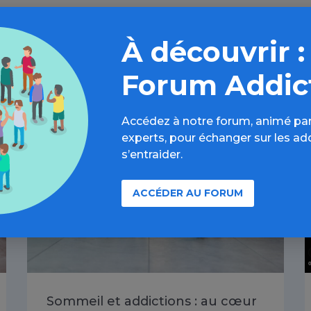
À découvrir :
Forum Addic
À lire aussi
Accédez à notre forum, animé par
experts, pour échanger sur les ad
Toutes les addictions / Article
s’entraider.
ACCÉDER AU FORUM
Sommeil et addictions : au cœur