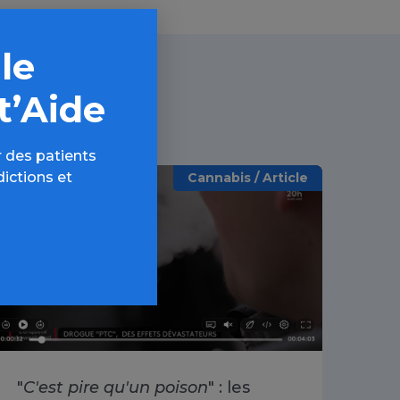
 le
t’Aide
 des patients
dictions et
Cannabis / Article
"
C'est pire qu'un poison
" : les
«
O