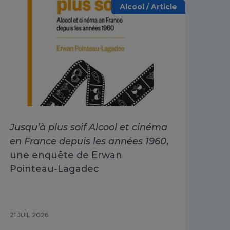
Alcool / Article
Jusqu’à plus soif Alcool et cinéma
Alc
en France depuis les années 1960
,
dri
une enquête de Erwan
Go
Pointeau-Lagadec
ad
Sa
21 JUIL 2026
15 J