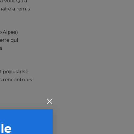
a voix. Qu’à
naire a remis
s-Alpes)
erre qui
sa
st popularisé
és rencontrées
 le