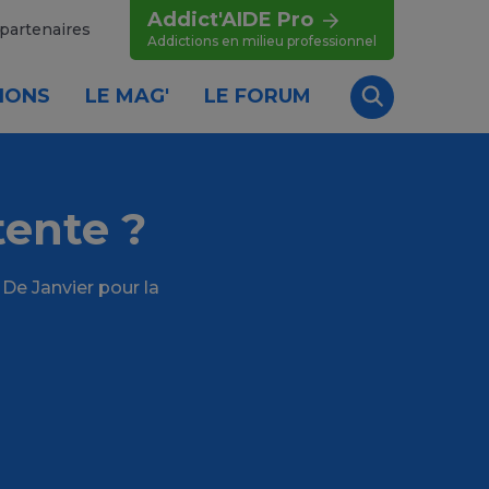
Addict'AIDE Pro
partenaires
Addictions en milieu professionnel
IONS
LE MAG'
LE FORUM
Recherche
tente ?
De Janvier pour la