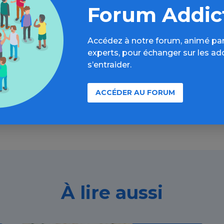
Forum Addic
Aller plus loin sur l’espace Alcool
Accédez à notre forum, animé par
formations, parcours d’évaluations, bonnes pratiques, F
experts, pour échanger sur les ad
annuaires, ressources, actualités...
s’entraider.
Découvrir
ACCÉDER AU FORUM
À lire aussi