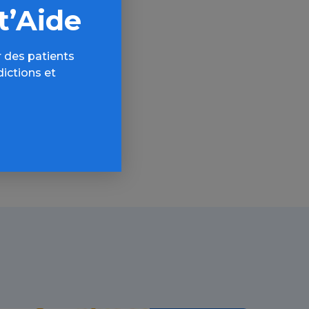
t’Aide
 des patients
AQ,
dictions et