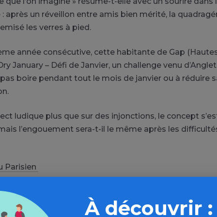
 que l’on imagine » résume-t-elle avec un sourire dans l
 : après un réveillon entre amis bien mérité, la quadragé
remisé les verres à pied.
ème année consécutive, cette habitante de Gap (Haute
Dry January – Défi de Janvier, un challenge venu d’Anglet
 pas boire pendant tout le mois de janvier ou à réduire 
n.
ect ludique plus que sur des injonctions, le concept s’e
mais l’engouement sera-t-il le même après les difficult
du Parisien
À découvrir :