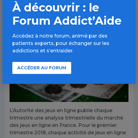
Plus haut montant pour les
À découvrir : le
paris sportifs sur un trimestre
Forum Addict’Aide
Accédez à notre forum, animé par des
patients experts, pour échanger sur les
addictions et s’entraider.
ACCÉDER AU FORUM
L’Autorité des jeux en ligne publie chaque
trimestre une analyse trimestrielle du marché
des jeux en ligne en France. Pour le premier
trimestre 2018, chaque activité de jeux en ligne