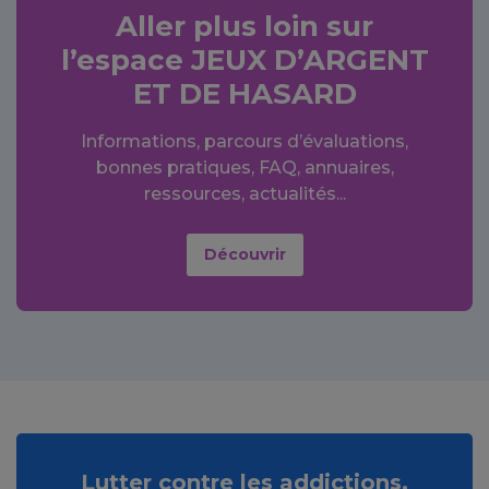
Aller plus loin sur
l’espace
JEUX D’ARGENT
ET DE HASARD
Informations, parcours d’évaluations,
bonnes pratiques, FAQ, annuaires,
ressources, actualités...
Découvrir
Lutter contre les addictions,