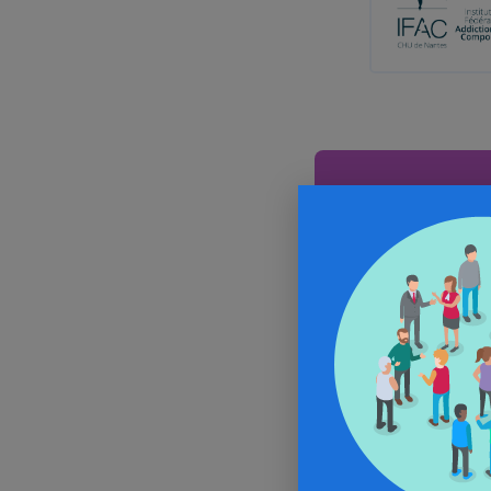
Aller
In