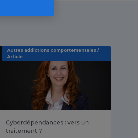
Autres addictions comportementales /
Aut
Article
Art
Cyberdépendances : vers un
Ch
traitement ?
dél