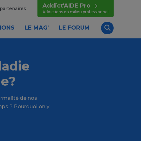
Addict'AIDE Pro
partenaires
Addictions en milieu professionnel
IONS
LE MAG'
LE FORUM
Recherche
ladie
le?
ormalité de nos
mps ? Pourquoi on y