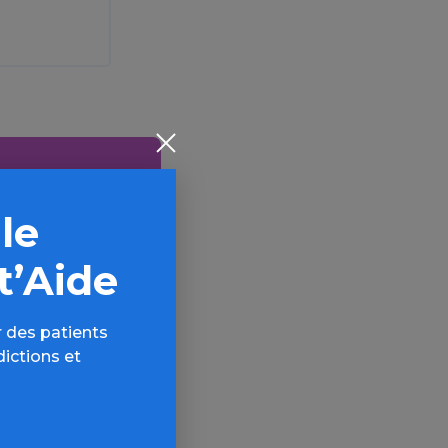
ctions
 le
AQ,
t’Aide
 des patients
dictions et