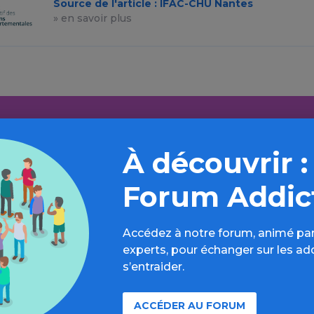
Source de l'article : IFAC-CHU Nantes
» en savoir plus
 plus loin sur l’espace Autres addi
comportementales
À découvrir :
formations, parcours d’évaluations, bonnes pratiques, F
Forum Addic
annuaires, ressources, actualités...
Accédez à notre forum, animé par
Découvrir
experts, pour échanger sur les ad
s’entraider.
ACCÉDER AU FORUM