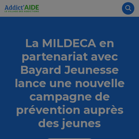
Aller au contenu principal
Panneau de gestion des cookies
Rec
La MILDECA en
partenariat avec
Bayard Jeunesse
lance une nouvelle
campagne de
prévention auprès
des jeunes