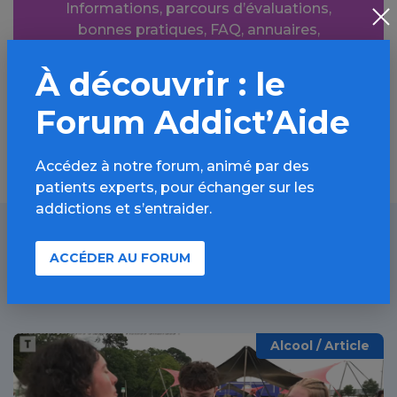
Informations, parcours d’évaluations,
bonnes pratiques, FAQ, annuaires,
ressources, actualités...
À découvrir : le
Découvrir
Forum Addict’Aide
Accédez à notre forum, animé par des
patients experts, pour échanger sur les
addictions et s’entraider.
ACCÉDER AU FORUM
À lire aussi
Alcool / Article