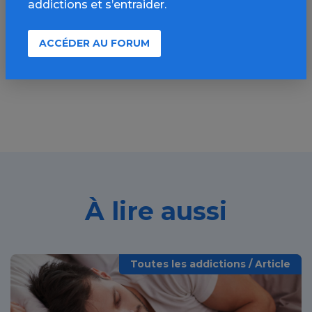
addictions et s’entraider.
LinkedIn
Mail
SMS
WhatsApp
ACCÉDER AU FORUM
À lire aussi
Toutes les addictions / Article