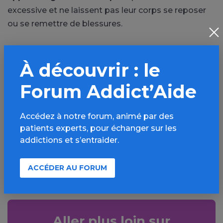
excessive et ne laissent pas leur corps se reposer
ou se remettre de blessures.
Voir la vidéo sur le site de France Télévision
À découvrir : le
Forum Addict’Aide
PARTAGER
Facebook
X
Accédez à notre forum, animé par des
patients experts, pour échanger sur les
LinkedIn
Mail
addictions et s’entraider.
SMS
WhatsApp
ACCÉDER AU FORUM
Aller plus loin sur