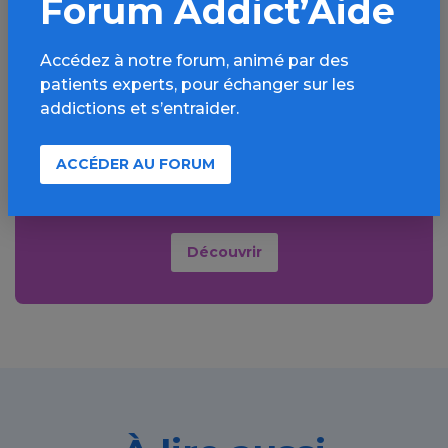
Forum Addict’Aide
Aller plus loin sur
l’espace Autres
Accédez à notre forum, animé par des
addictions
patients experts, pour échanger sur les
comportementales
addictions et s’entraider.
Informations, parcours d’évaluations,
ACCÉDER AU FORUM
bonnes pratiques, FAQ, annuaires,
ressources, actualités...
Découvrir