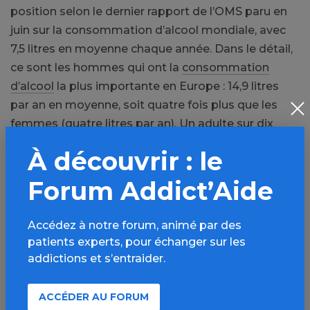
position selon le dernier rapport de l’OMS paru en
juin sur la consommation d’alcool mondiale, avec
7,5 litres en moyenne chaque année. Dans le détail,
ce sont les hommes qui ont la
consommation
d’alcool
la plus importante en Europe : 14,9 litres
par an en moyenne, soit quatre fois plus que les
femmes (quatre litres par an). Un adulte sur dix
(11%) en Europe souffre d’un trouble lié à la
À découvrir : le
consommation d’alcool et près d’un sur vingt vit
avec une
dépendance à l’alcool
(5,9%), souligne
Forum Addict’Aide
l’OMS Europe qui regroupe 53 pays d’Europe et
d’Asie centrale.
Accédez à notre forum, animé par des
patients experts, pour échanger sur les
addictions et s’entraider.
PARTAGER
ACCÉDER AU FORUM
Facebook
X