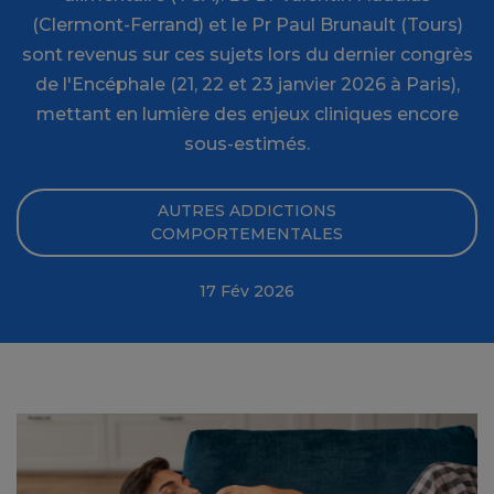
(Clermont-Ferrand) et le Pr Paul Brunault (Tours)
sont revenus sur ces sujets lors du dernier congrès
de l'Encéphale (21, 22 et 23 janvier 2026 à Paris),
mettant en lumière des enjeux cliniques encore
sous-estimés.
AUTRES ADDICTIONS
COMPORTEMENTALES
17 Fév 2026