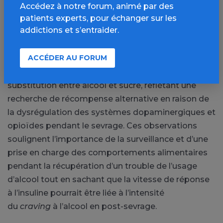
Des études récentes montrent que 40 % des
Accédez à notre forum, animé par des
patients experts, pour échanger sur les
patients augmentent leur consommation et leur
addictions et s’entraider.
envie de sucre après un sevrage alcoolique, un
résultat comparable à celui observé dans des
ACCÉDER AU FORUM
modèles animaux (rats post-dépendants à l’alcool).
Ce phénomène suggère un mécanisme de
substitution entre alcool et sucre, reflétant une
recherche de récompense alternative en raison de
la dysrégulation des systèmes dopaminergiques et
opioïdes pendant le sevrage. Ces observations
soulignent l’importance de la surveillance et d’une
prise en charge des comportements alimentaires
pendant la récupération d’un trouble de l’usage
d’alcool tout en sachant que la vitesse de réponse
à l’insuline pourrait être liée à l’intensité
du
craving
à l’alcool en post-sevrage.