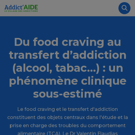
Aller au contenu principal
Panneau de gestion des cookies
Rec
Du food craving au
transfert d’addiction
(alcool, tabac…) : un
phénomène clinique
sous-estimé
Le food craving et le transfert d'addiction
constituent des objets centraux dans l'étude et la
prise en charge des troubles du comportement
alimentaire (TCA). Le Dr Valentin Flaudias