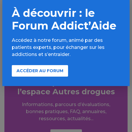
PARTAGER
À découvrir : le
Facebook
X
Forum Addict’Aide
LinkedIn
Mail
Accédez à notre forum, animé par des
SMS
WhatsApp
patients experts, pour échanger sur les
addictions et s’entraider.
ACCÉDER AU FORUM
Aller plus loin sur
l’espace Autres drogues
Informations, parcours d’évaluations,
bonnes pratiques, FAQ, annuaires,
ressources, actualités...