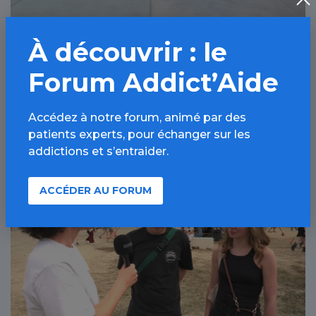
À découvrir : le
Sommeil et addictions : au cœur de la
prise en charge à l’hôpital Bichat-
Forum Addict’Aide
Claude-Bernard, AP-HP, Paris 18ème
Accédez à notre forum, animé par des
29 JUIL 2026
patients experts, pour échanger sur les
addictions et s’entraider.
Alcool / Article
ACCÉDER AU FORUM