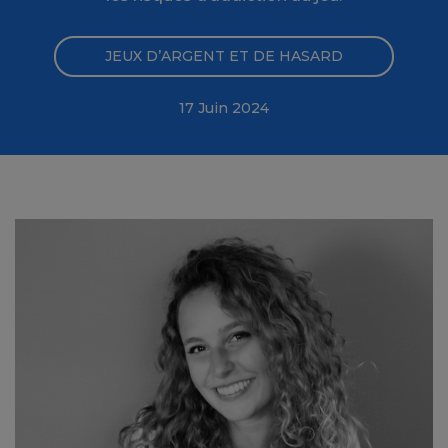
JEUX D’ARGENT ET DE HASARD
17 Juin 2024