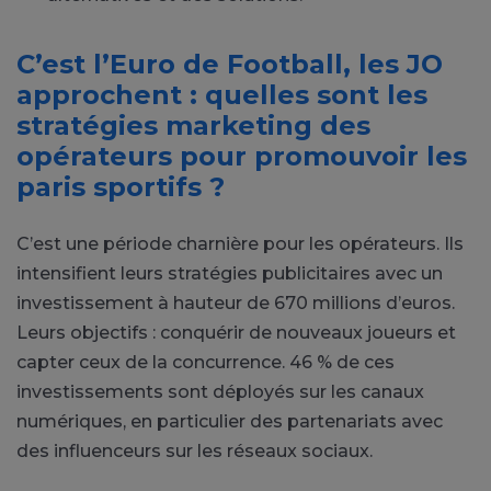
C’est l’Euro de Football, les JO
approchent : quelles sont les
stratégies marketing des
opérateurs pour promouvoir les
paris sportifs ?
C’est une période charnière pour les opérateurs. Ils
intensifient leurs stratégies publicitaires avec un
investissement à hauteur de 670 millions d’euros.
Leurs objectifs : conquérir de nouveaux joueurs et
capter ceux de la concurrence. 46 % de ces
investissements sont déployés sur les canaux
numériques, en particulier des partenariats avec
des influenceurs sur les réseaux sociaux.