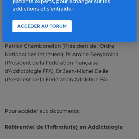
patients experts, pour échanger sur les
addictions et s’entraider.
Pr Georges Brousse(Président du Comité de
Pilotage des Référentiels Infirmiers), Pr Olivier
ACCÉDER AU FORUM
Cottencin (Président du Collège Universitaire
National des Enseignants en Addictologie CUNEA),
Patrick Chamboredon (Président de l’Ordre
National des Infirmiers), Pr Amine Benyamina
(Président de la Fédération Française
d’Addictologie FFA), Dr Jean-Michel Delile
(Président de la Fédération Addiction FA)
Pour accéder aux documents:
Référentiel de l’Infirmier(e) en Addictologie