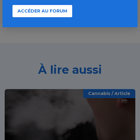
Découvrir
ACCÉDER AU FORUM
À lire aussi
Cannabis / Article