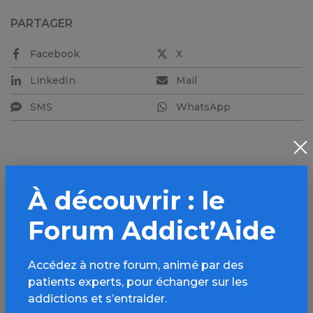
PARTAGER
Facebook
X
LinkedIn
Mail
SMS
WhatsApp
À découvrir : le
Aller plus loin sur
l’espace Cannabis
Forum Addict’Aide
Informations, parcours d’évaluations,
Accédez à notre forum, animé par des
bonnes pratiques, FAQ, annuaires,
patients experts, pour échanger sur les
ressources, actualités...
addictions et s’entraider.