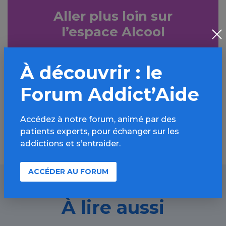
Aller plus loin sur
l’espace Alcool
Informations, parcours d’évaluations,
bonnes pratiques, FAQ, annuaires,
À découvrir : le
ressources, actualités...
Forum Addict’Aide
Découvrir
Accédez à notre forum, animé par des
patients experts, pour échanger sur les
addictions et s’entraider.
ACCÉDER AU FORUM
À lire aussi