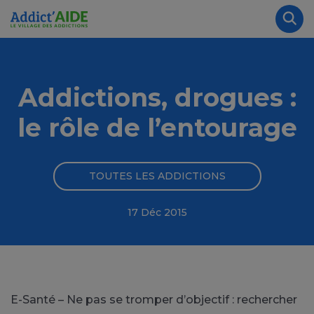
Aller au contenu principal
Panneau de gestion des cookies
Rec
Addictions, drogues :
le rôle de l’entourage
TOUTES LES ADDICTIONS
17 Déc 2015
E-Santé – Ne pas se tromper d’objectif : rechercher