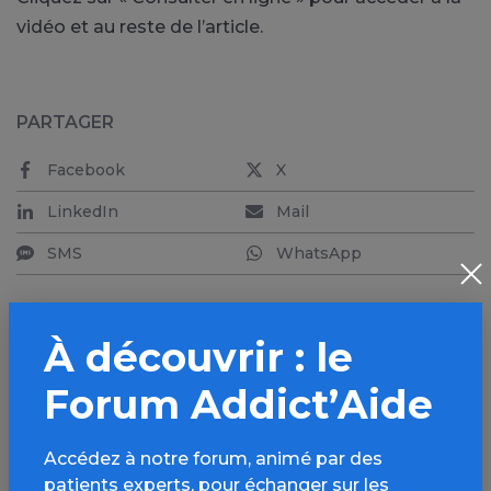
vidéo et au reste de l’article.
PARTAGER
Facebook
X
LinkedIn
Mail
SMS
WhatsApp
À découvrir : le
Forum Addict’Aide
Aller plus loin sur
l’espace Cannabis
Accédez à notre forum, animé par des
patients experts, pour échanger sur les
Informations, parcours d’évaluations,