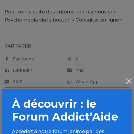
Pour voir la suite des critères, rendez-vous sur
Psychomedia via le bouton « Consulter en ligne »
PARTAGER
Facebook
X
LinkedIn
Mail
SMS
WhatsApp
À découvrir : le
Forum Addict’Aide
Aller plus loin sur
l’espace Cannabis
Accédez à notre forum, animé par des