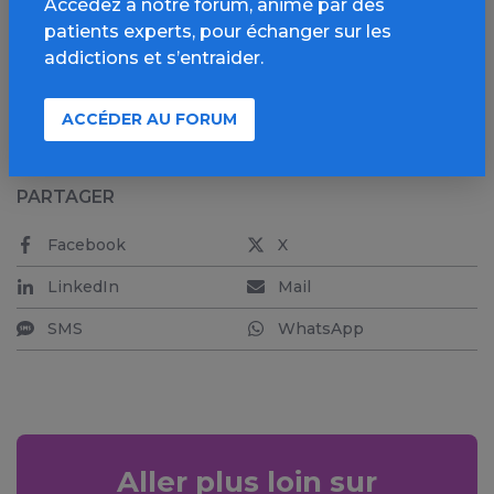
Accédez à notre forum, animé par des
à polynucléaires neutrophiles isolée.
patients experts, pour échanger sur les
addictions et s’entraider.
Voir la suite de l’étude sur le site de SOS addictions
en cliquant sur « Consulter en ligne »
ACCÉDER AU FORUM
PARTAGER
Facebook
X
LinkedIn
Mail
SMS
WhatsApp
Aller plus loin sur