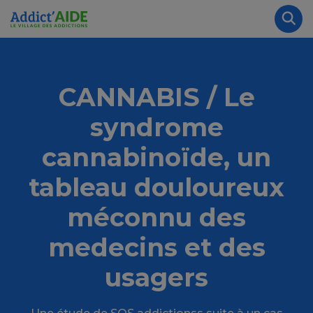
Aller au contenu principal
Panneau de gestion des cookies
Rec
CANNABIS / Le
syndrome
cannabinoïde, un
tableau douloureux
méconnu des
medecins et des
usagers