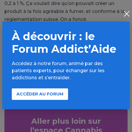
0,2 à 1 %. Ça voulait dire qu’on pouvait créer un
produit à la fois agréable à fumer, et conforme à la
réglementation suisse. On a foncé.
À découvrir : le
PARTAGER
Forum Addict’Aide
Facebook
X
Accédez à notre forum, animé par des
LinkedIn
Mail
patients experts, pour échanger sur les
addictions et s’entraider.
SMS
WhatsApp
ACCÉDER AU FORUM
Aller plus loin sur
l’espace Cannabis