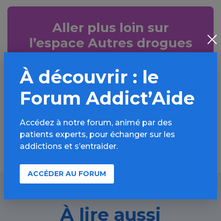
Aller plus loin sur
l’espace Autres drogues
Informations, parcours d’évaluations,
À découvrir : le
bonnes pratiques, FAQ, annuaires,
ressources, actualités...
Forum Addict’Aide
Découvrir
Accédez à notre forum, animé par des
patients experts, pour échanger sur les
addictions et s’entraider.
ACCÉDER AU FORUM
À lire aussi