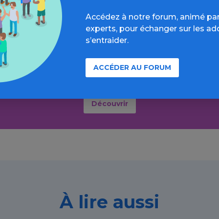
Accédez à notre forum, animé par
experts, pour échanger sur les ad
s’entraider.
ller plus loin sur l’espace Cannab
formations, parcours d’évaluations, bonnes pratiques, F
ACCÉDER AU FORUM
annuaires, ressources, actualités...
Découvrir
À lire aussi