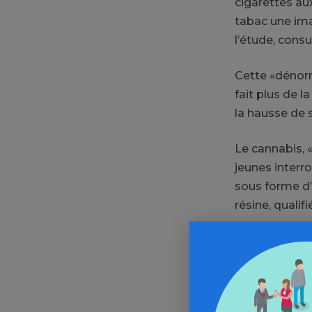
cigarettes au
tabac une ima
l’étude, consu
Cette «dénorm
fait plus de l
la hausse de 
Le cannabis, 
jeunes interr
sous forme d’
résine, qualif