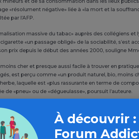
x mineurs et de sa consommation dans les lieux publics
ge «résolument négative» liée à «la mort et la souffran
ltée par l’AFP.
alisation massive du tabac» auprès des collégiens et l
a cigarette «un passage obligé» de la sociabilité, s’est a
son prix depuis le début des années 2000, souligne Mm
«moins cher et presque aussi facile à trouver en pratique
ogés, est perçu comme «un produit naturel, bio, moins 
herbe, laquelle est «plus rassurante en terme de compos
iée de «pneu» ou de «dégueulasse», poursuit l’auteure.
À découvrir :
Forum Addic