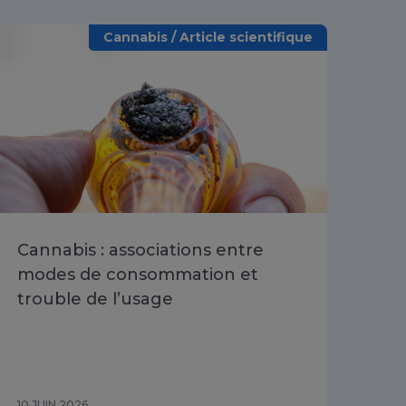
Cannabis / Article scientifique
Cannabis : associations entre
Évo
modes de consommation et
lié
trouble de l’usage
ado
du
20
10 JUIN 2026
26 M