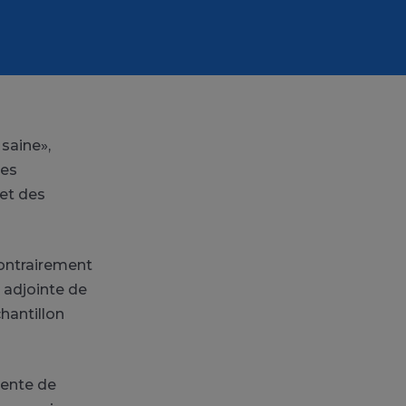
saine»,
des
 et des
contrairement
e adjointe de
hantillon
vente de