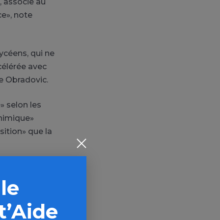
, associe au
ce», note
ycéens, qui ne
ccélérée avec
e Obradovic.
» selon les
chimique»
ition» que la
 le
t’Aide