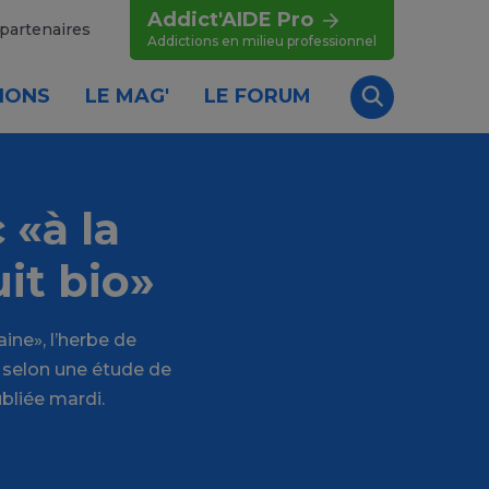
Addict'AIDE Pro
partenaires
Addictions en milieu professionnel
IONS
LE MAG'
LE FORUM
Recherche
 «à la
it bio»
ine», l’herbe de
 selon une étude de
bliée mardi.