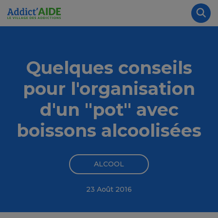
Aller au contenu principal
Panneau de gestion des cookies
Rec
Quelques conseils
pour l'organisation
d'un "pot" avec
boissons alcoolisées
ALCOOL
23 Août 2016