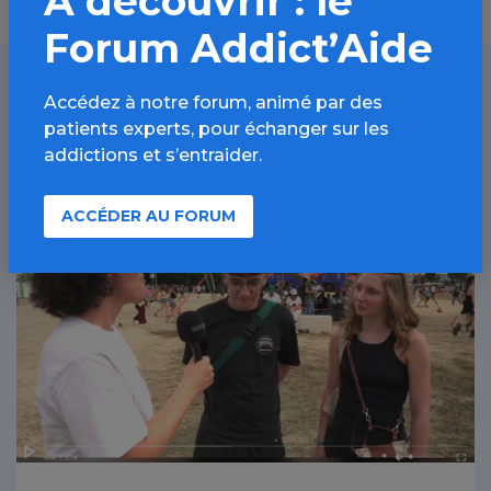
À découvrir : le
Forum Addict’Aide
Accédez à notre forum, animé par des
À lire aussi
patients experts, pour échanger sur les
addictions et s’entraider.
ACCÉDER AU FORUM
Alcool / Article