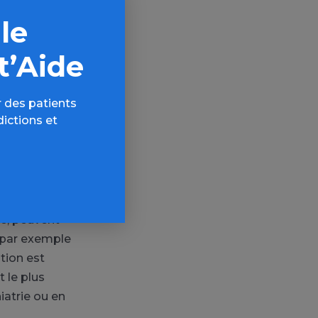
mésusage de
 le
nitif chez le
ent
t’Aide
cifiques, par
 des patients
tion aux
dictions et
 spécificité
ie, peuvent
 par exemple
tion est
t le plus
iatrie ou en