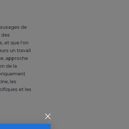
ésusages de
s des
, et que l’on
urs un travail
ge, approche
n de la
héoriquement
ne, les
ifiques et les
ologiques à la