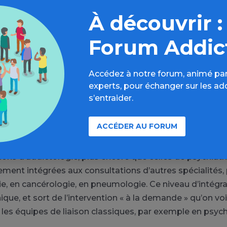
e bilans somatiques parfois complexes en lien avec le 
À découvrir :
pes de substances. Cela peut aller du dépistage neurocog
lodépendant au bilan virologique complexe chez le pati
Forum Addic
x opiacés. Enfin, les ELSA peuvent faire du conseil
ue dans la gestion de traitements addictologiques spé
Accédez à notre forum, animé par
des situations de sevrage d’alcool ou bien de substitu
experts, pour échanger sur les ad
s ces expertises sont uniques et justifient largement la
s’entraider.
ant qu’équipes de liaison autonomes.
ACCÉDER AU FORUM
ions d’addictologie, plus encore que celles de psychiatr
ment intégrées aux consultations d’autres spécialités,
e, en cancérologie, en pneumologie. Ce niveau d’intégra
ue, et sort de l’intervention « à la demande » qu’on voi
les équipes de liaison classiques, par exemple en psych