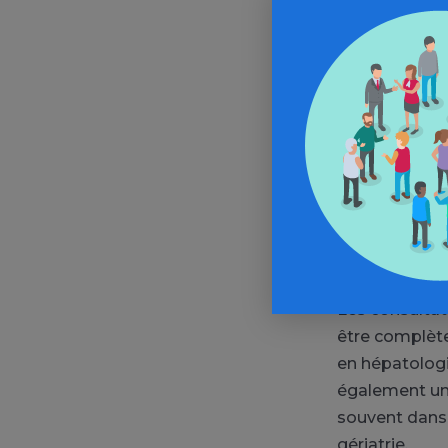
réalisation d
différents ty
patient alcoo
dépendance au
pharmacologiq
exemple dans 
opiacés. Toute
des ELSA en t
Les consultat
être complète
en hépatologi
également uniq
souvent dans 
gériatrie.