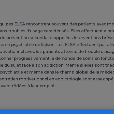
 équipes ELSA rencontrent souvent des patients avec m
ans troubles d’usage caractérisés. Elles effectuent alor
 de prévention secondaire appelées interventions brèves
s en psychiatrie de liaison. Les ELSA effectuent par aille
otivationnel avec les patients atteints de trouble d’usa
çonner progressivement la demande de soins en fonctio
iale du sujet face à son addiction. Même si elles sont t
psychiatrie et même dans le champ global de la médeci
entretien motivationnel en addictologie sont assez spéc
vent rôdées à leur emploi.
ELSA doivent former et conseiller les équipes non-addict