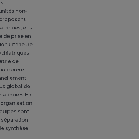
ts
unités non-
r proposent
triques, et si
 de prise en
ion ultérieure
ychiatriques
atrie de
de nombreux
onnellement
us global de
atique ». En
l’organisation
équipes sont
 séparation
 de synthèse