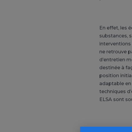
En effet, les
substances, s
interventions
ne retrouve pa
d’entretien m
destinée à fa
position init
adaptable en 
techniques d’
ELSA sont sou
De plus, les 