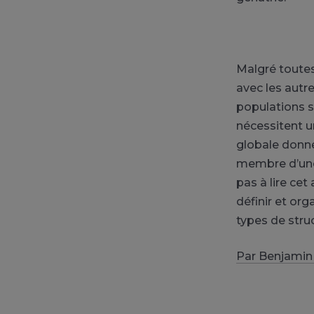
Malgré toute
avec les autre
populations s
nécessitent u
globale donné
membre d’une é
pas à lire cet
définir et org
types de struc
Par Benjamin