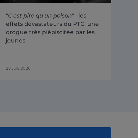
"
C'est pire qu'un poison
" : les
«
O
effets dévastateurs du PTC, une
se 
drogue très plébiscitée par les
Cha
jeunes
du 
29 JUIL 2026
29 J