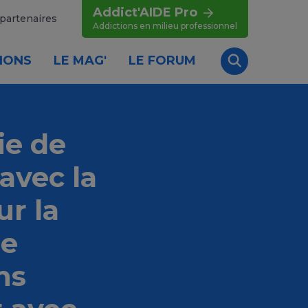
Addict'AIDE Pro
partenaires
Addictions en milieu professionnel
IONS
LE MAG'
LE FORUM
Recherche
ie de
 avec la
ur la
le
ns