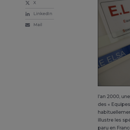
X
LinkedIn
Mail
l’an 2000, une
des « Equipes
habituellemen
illustre les s
paru en Franc