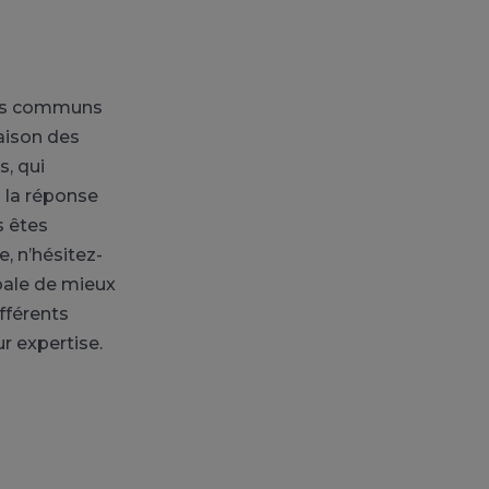
nts communs
iaison des
, qui
 la réponse
s êtes
, n’hésitez-
obale de mieux
ifférents
r expertise.