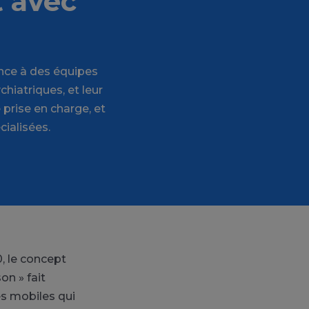
t avec
rence à des équipes
hiatriques, et leur
prise en charge, et
cialisées.
, le concept
on » fait
es mobiles qui