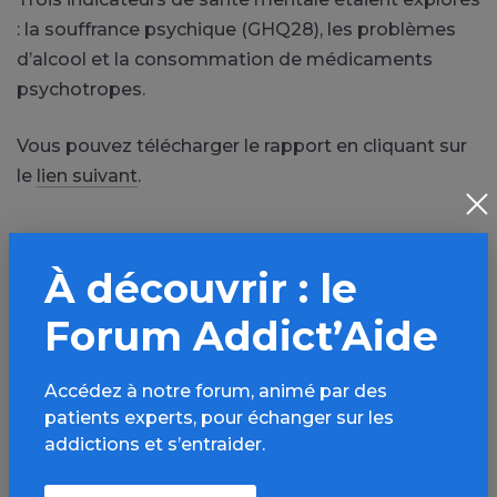
: la souffrance psychique (GHQ28), les problèmes
d’alcool et la consommation de médicaments
psychotropes.
Vous pouvez télécharger le rapport en cliquant sur
le
lien suivant
.
PARTAGER
À découvrir : le
Facebook
X
Forum Addict’Aide
LinkedIn
Mail
Accédez à notre forum, animé par des
SMS
WhatsApp
patients experts, pour échanger sur les
addictions et s’entraider.
Facteurs de risque