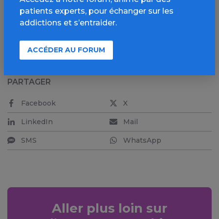
chez l’Homme et que ces études peuvent être
patients experts, pour échanger sur les
menées en toute sécurité en phase 1.
addictions et s’entraider.
Par Louise Carton
ACCÉDER AU FORUM
PARTAGER
Facebook
X
LinkedIn
Mail
SMS
WhatsApp
Aller plus loin sur