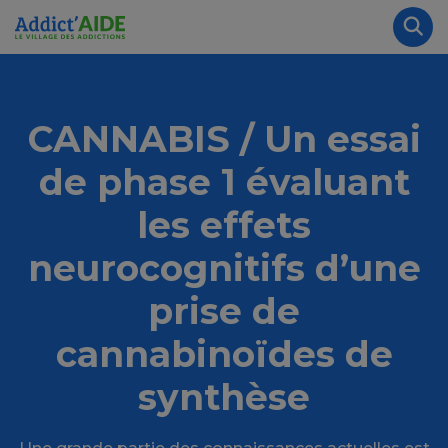
Aller au contenu principal
Panneau de gestion des cookies
Rec
CANNABIS / Un essai
de phase 1 évaluant
les effets
neurocognitifs d’une
prise de
cannabinoïdes de
synthèse