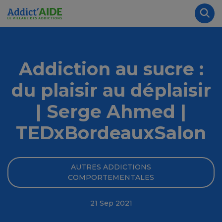
Aller au contenu principal
Panneau de gestion des cookies
Rec
Addiction au sucre :
du plaisir au déplaisir
| Serge Ahmed |
TEDxBordeauxSalon
AUTRES ADDICTIONS
COMPORTEMENTALES
21 Sep 2021