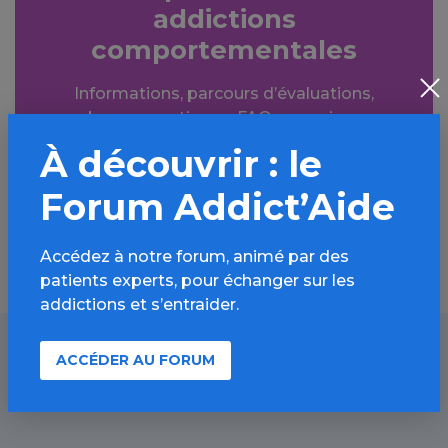
addictions
comportementales
Informations, parcours d’évaluations,
bonnes pratiques, FAQ, annuaires,
ressources, actualités...
À découvrir : le
Forum Addict’Aide
Découvrir
Accédez à notre forum, animé par des
patients experts, pour échanger sur les
addictions et s’entraider.
ACCÉDER AU FORUM
À lire aussi