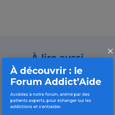
À lire aussi
À découvrir : le
Toutes les addictions / Article
Forum Addict’Aide
Accédez à notre forum, animé par des
patients experts, pour échanger sur les
addictions et s’entraider.