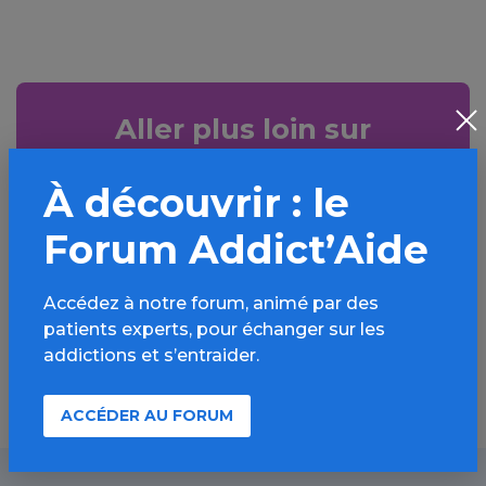
Aller plus loin sur
l’espace Alcool
À découvrir : le
Informations, parcours d’évaluations,
bonnes pratiques, FAQ, annuaires,
Forum Addict’Aide
ressources, actualités...
Accédez à notre forum, animé par des
Découvrir
patients experts, pour échanger sur les
addictions et s’entraider.
ACCÉDER AU FORUM