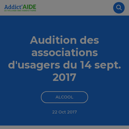
Aller au contenu principal
Panneau de gestion des cookies
Rec
Audition des
associations
d'usagers du 14 sept.
2017
ALCOOL
22 Oct 2017