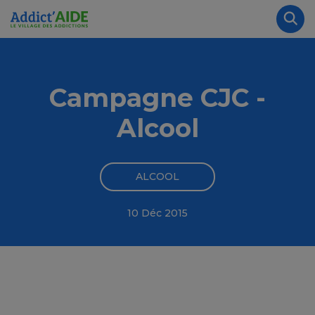
Aller au contenu principal
Panneau de gestion des cookies
Rec
Campagne CJC -
Alcool
ALCOOL
10 Déc 2015