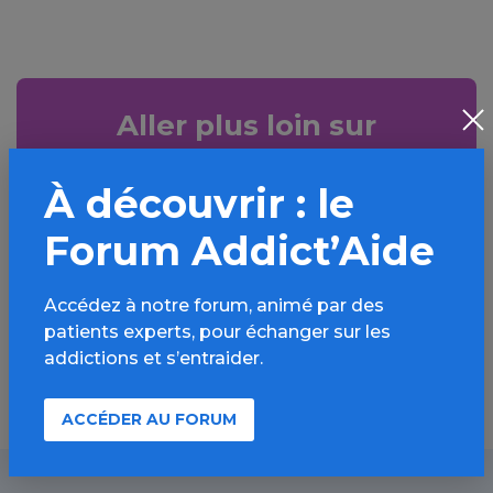
Aller plus loin sur
l’espace Alcool
À découvrir : le
Informations, parcours d’évaluations,
bonnes pratiques, FAQ, annuaires,
Forum Addict’Aide
ressources, actualités...
Accédez à notre forum, animé par des
Découvrir
patients experts, pour échanger sur les
addictions et s’entraider.
ACCÉDER AU FORUM