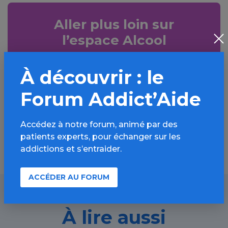
Aller plus loin sur
l’espace Alcool
Informations, parcours d’évaluations,
À découvrir : le
bonnes pratiques, FAQ, annuaires,
ressources, actualités...
Forum Addict’Aide
Découvrir
Accédez à notre forum, animé par des
patients experts, pour échanger sur les
addictions et s’entraider.
ACCÉDER AU FORUM
À lire aussi