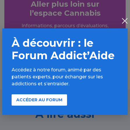
Aller plus loin sur
l’espace Cannabis
Informations, parcours d’évaluations,
bonnes pratiques, FAQ, annuaires,
À découvrir : le
ressources, actualités...
Forum Addict’Aide
Découvrir
Accédez à notre forum, animé par des
patients experts, pour échanger sur les
addictions et s’entraider.
ACCÉDER AU FORUM
À lire aussi