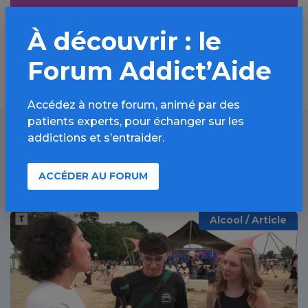
Découvrir
À découvrir : le
Forum Addict’Aide
Accédez à notre forum, animé par des
patients experts, pour échanger sur les
addictions et s’entraider.
À lire aussi
ACCÉDER AU FORUM
Alcool / Article