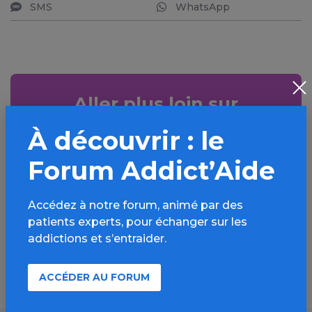
SMS
WhatsApp
Aller plus loin sur
l’espace Alcool
À découvrir : le
Informations, parcours d’évaluations,
Forum Addict’Aide
bonnes pratiques, FAQ, annuaires,
ressources, actualités...
Accédez à notre forum, animé par des
patients experts, pour échanger sur les
Découvrir
addictions et s’entraider.
ACCÉDER AU FORUM