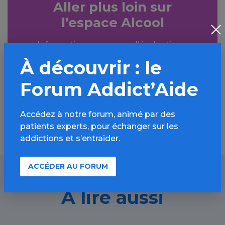
Aller plus loin sur
l’espace Alcool
Informations, parcours d’évaluations,
bonnes pratiques, FAQ, annuaires,
À découvrir : le
ressources, actualités...
Forum Addict’Aide
Découvrir
Accédez à notre forum, animé par des
patients experts, pour échanger sur les
addictions et s’entraider.
ACCÉDER AU FORUM
À lire aussi